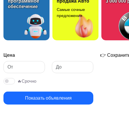
программное
продажа Авто
3 000 000 
обеспечение
Самые сочные
предложения
Цена
👉 Сохранить
🔥Срочно
Показать объявления