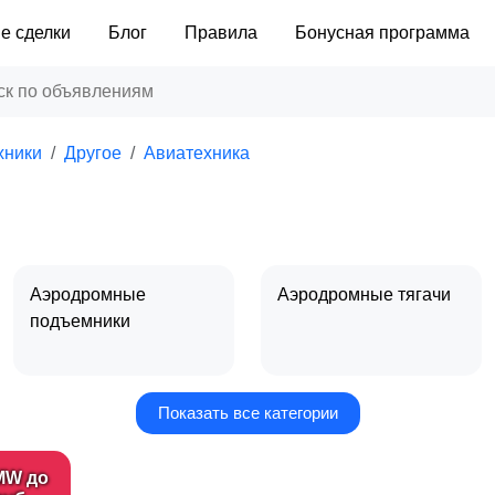
е сделки
Блог
Правила
Бонусная программа
хники
Другое
Авиатехника
Аэродромные
Аэродромные тягачи
подъемники
Показать все категории
MW до