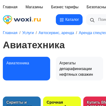
Главная
Магазины
Бизнес тарифы
Безопасны
Каталог
Главная
Услуги
Автосервис, аренда
Аренда спецте
Авиатехника
Авиатехника
Агрегаты
депарафинизации
нефтяных скважин
Генераторы и
электростанции
Скрипты и
Срочная
Купить B