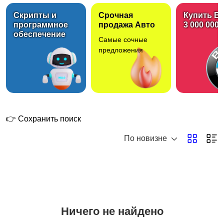
Скрипты и
Срочная
Купить B
программное
продажа Авто
3 000 000 
обеспечение
Самые сочные
Подъёмники
предложения
👉 Сохранить поиск
По новизне
Ничего не найдено