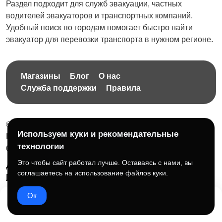
Раздел подходит для служб эвакуации, частных
водителей эвакуаторов и транспортных компаний.
Удобный поиск по городам помогает быстро найти
эвакуатор для перевозки транспорта в нужном регионе.
Магазины
Блог
О нас
Служба поддержки
Правила
© 2026 Бесплатная доска объявлений без ограничений
Используем куки и рекомендательные
НПД Краснорудская Анастасия Игоревна, ИНН:
технологии
614404606809
Это чтобы сайт работал лучше. Оставаясь с нами, вы
Документы и правила платформы
Для бизнеса
соглашаетесь на использование файлов куки.
Партнёрам
Roadmap
☕ Поддержать проект
Ок
Домой
Избранное
Добавить
Чат
Профиль