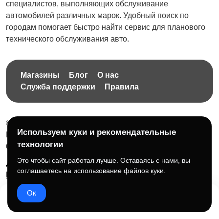
специалистов, выполняющих обслуживание
автомобилей различных марок. Удобный поиск по
городам помогает быстро найти сервис для планового
технического обслуживания авто.
Магазины
Блог
О нас
Служба поддержки
Правила
© 2026 Бесплатная доска объявлений без ограничений
Используем куки и рекомендательные
НПД Краснорудская Анастасия Игоревна, ИНН:
технологии
614404606809
Это чтобы сайт работал лучше. Оставаясь с нами, вы
Документы и правила платформы
Для бизнеса
соглашаетесь на использование файлов куки.
Партнёрам
Roadmap
☕ Поддержать проект
Ок
Домой
Избранное
Добавить
Чат
Профиль