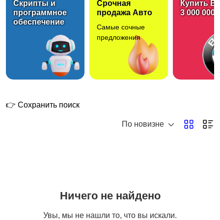
Скрипты и
Срочная
Купить B
программное
продажа Авто
3 000 000 
обеспечение
Самые сочные
Мойка и уход за авто
Шиномонтаж и ремонт
предложения
дисков
Помощь на дороге
Автосервисы для
самообслуживания
👉 Сохранить поиск
По новизне
Помощь при покупке
Другое
авто
Ничего не найдено
Увы, мы не нашли то, что вы искали.