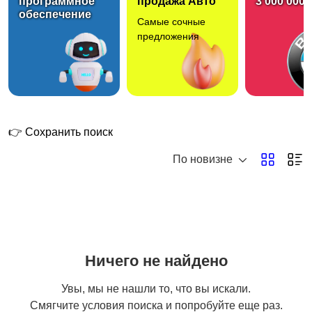
программное
продажа Авто
3 000 000 
обеспечение
Самые сочные
Сборка и ремонт
Окна и балконы
предложения
мебели
Мастер на час
Вскрытие и ремонт
замков
👉 Сохранить поиск
По новизне
Поклейка обоев и
Потолки
малярные работы
Ничего не найдено
Полы и напольные
Штукатурные работы
Увы, мы не нашли то, что вы искали.
покрытия
Смягчите условия поиска и попробуйте еще раз.