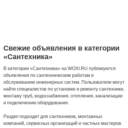
Двери
Плиточные работы
Свежие объявления в категории
Столярные и
Гипсокартонные
«Сантехника»
плотницкие работы
работы
В категории «Сантехника» на WOXI.RU публикуются
объявления по сантехническим работам и
обслуживанию инженерных систем. Пользователи могут
Высотные работы
Изоляция и утепление
найти специалистов по установке и ремонту сантехники,
монтажу труб, водоснабжения, отопления, канализации
и подключению оборудования.
Ремонт коммерческих
Вентиляция
Раздел подходит для сантехников, монтажных
помещений
компаний, сервисных организаций и частных мастеров.