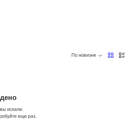
Высотные работы
Изоляция и утепление
По новизне
йдено
 вы искали.
робуйте еще раз.