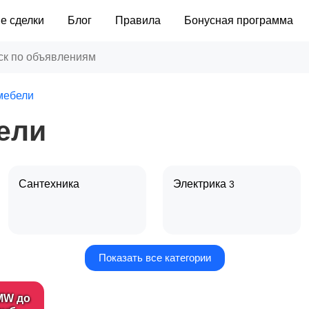
е сделки
Блог
Правила
Бонусная программа
мебели
ели
Сантехника
Электрика
3
Показать все категории
Поклейка обоев и
Потолки
малярные работы
MW до