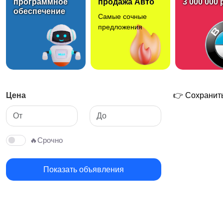
программное
продажа Авто
3 000 000 
обеспечение
Самые сочные
Двери
Плиточные работы
предложения
Ремонт коммерческих
Вентиляция
помещений
Цена
👉 Сохранить
🔥Срочно
Показать объявления