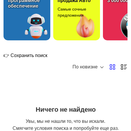
программное
продажа Авто
3 000 000 
обеспечение
Самые сочные
Ремонт и отделка
Строительство
13
10
предложения
Сад, благоустройство
Компьютерная
помощь
1
4
👉 Сохранить поиск
По новизне
Красота
Здоровье
1
Ничего не найдено
Ремонт и
Монтаж и установка
Увы, мы не нашли то, что вы искали.
обслуживание техники
техники
Смягчите условия поиска и попробуйте еще раз.
2