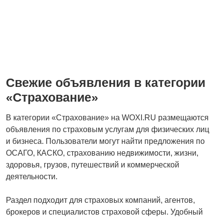
Оборудование,
Обучение, курсы
3
производство
4
Свежие объявления в категории
Деловые услуги
Страхование
4
«Страхование»
В категории «Страхование» на WOXI.RU размещаются
объявления по страховым услугам для физических лиц
и бизнеса. Пользователи могут найти предложения по
Услуги посредников
Полиграфия,
ОСАГО, КАСКО, страхованию недвижимости, жизни,
наружная реклама
здоровья, грузов, путешествий и коммерческой
деятельности.
Вывоз мусора и
Уборка
Раздел подходит для страховых компаний, агентов,
вторсырья
брокеров и специалистов страховой сферы. Удобный