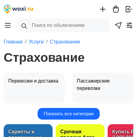
Главная
Услуги
Страхование
Страхование
Перевозки и доставка
Пассажирские
перевозки
Показать все категории
Грузчики, складские
Услуги эвакуатора
услуги
3
Скрипты и
Срочная
Купить B