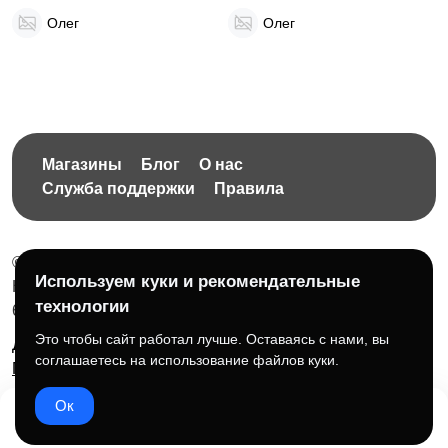
Олег
Олег
Магазины
Блог
О нас
Служба поддержки
Правила
© 2026 Бесплатная доска объявлений без ограничений
Используем куки и рекомендательные
НПД Краснорудская Анастасия Игоревна, ИНН:
технологии
614404606809
Это чтобы сайт работал лучше. Оставаясь с нами, вы
Документы и правила платформы
Для бизнеса
соглашаетесь на использование файлов куки.
Партнёрам
Roadmap
☕ Поддержать проект
Ок
Домой
Избранное
Добавить
Чат
Профиль