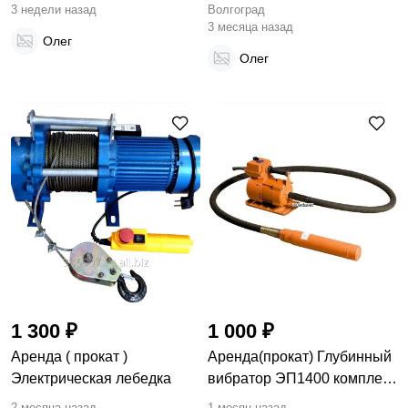
ZOJAN
GODDESS
3 недели назад
Волгоград
3 месяца назад
Олег
Олег
1 300 ₽
1 000 ₽
Аренда ( прокат )
Аренда(прокат) Глубинный
Электрическая лебедка
вибратор ЭП1400 комплект,
вал 3 м, булава 38 мм
2 месяца назад
1 месяц назад