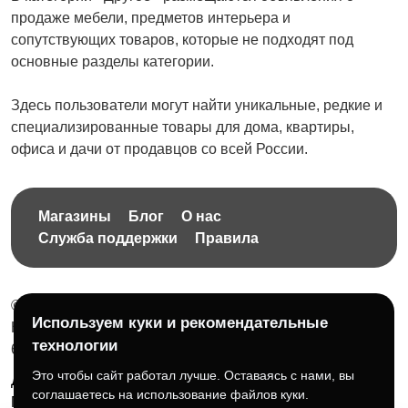
продаже мебели, предметов интерьера и
сопутствующих товаров, которые не подходят под
основные разделы категории.
Здесь пользователи могут найти уникальные, редкие и
специализированные товары для дома, квартиры,
офиса и дачи от продавцов со всей России.
Магазины
Блог
О нас
Служба поддержки
Правила
© 2026 Бесплатная доска объявлений без ограничений
Используем куки и рекомендательные
НПД Краснорудская Анастасия Игоревна, ИНН:
технологии
614404606809
Это чтобы сайт работал лучше. Оставаясь с нами, вы
Документы и правила платформы
Для бизнеса
соглашаетесь на использование файлов куки.
Партнёрам
Roadmap
☕ Поддержать проект