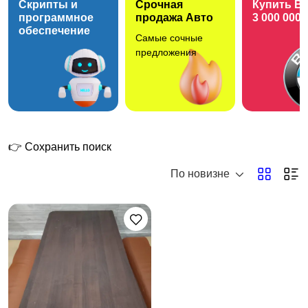
Скрипты и
Срочная
Купить B
программное
продажа Авто
3 000 000 
обеспечение
Самые сочные
Офисная и
Освещение
2
предложения
компьютерная мебель
Текстиль и ковры
Подставки и тумбы
2
1
👉 Сохранить поиск
По новизне
Предметы интерьера
Садовая мебель
1
и декор
13
Другое
3