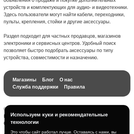
объявления о продаже и покупке дополнительных
устройств и комплектующих для аудио- и видеотехники.
Здесь пользователи могут найти кабели, переходники,
пульты, крепления, стойки и другие аксессуары.
Раздел подходит для частных продавцов, магазинов
электроники и сервисных центров. Удобный поиск
позволяет быстро подобрать аксессуары по типу
устройства, совместимости и назначению.
Магазины
Блог
О нас
Служба поддержки
Правила
© 2026 Бесплатная доска объявлений без ограничений
Используем куки и рекомендательные
НПД Краснорудская Анастасия Игоревна, ИНН:
технологии
614404606809
Это чтобы сайт работал лучше. Оставаясь с нами, вы
Документы и правила платформы
Для бизнеса