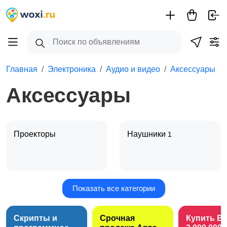
Главная
Электроника
Аудио и видео
Аксессуары
Аксессуары
Проекторы
Наушники
1
Показать все категории
Акустика, колонки,
Аксессуары
1
сабвуферы
Скрипты и
Срочная
Купить B