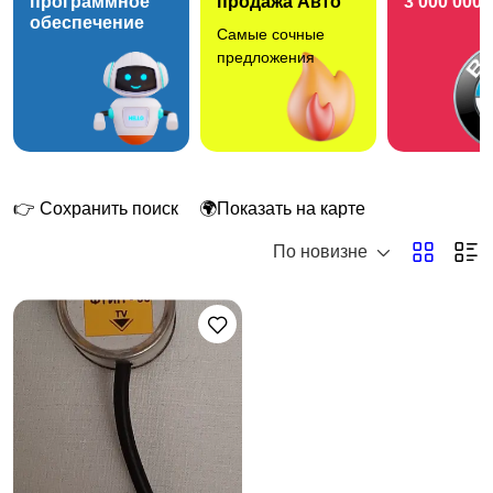
программное
продажа Авто
3 000 000 
обеспечение
Самые сочные
Музыкальные центры,
Усилители и ресиверы
предложения
магнитолы
Видеокамеры
Видео, DVD и Blu-ray
плееры
👉 Сохранить поиск
🌍Показать на карте
По новизне
Кабели и адаптеры
Музыка и фильмы
Микрофоны
MP3-плееры
1