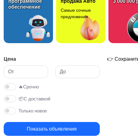
программное
продажа Авто
3 000 000 
обеспечение
Самые сочные
предложения
Цена
👉 Сохранить
🔥Срочно
📦С доставкой
Только новое
Показать объявления