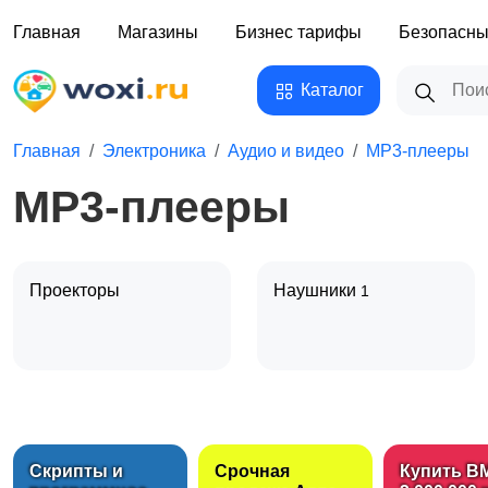
Главная
Магазины
Бизнес тарифы
Безопасны
Каталог
Главная
Электроника
Аудио и видео
MP3-плееры
MP3-плееры
Проекторы
Наушники
1
Видеокамеры
Видео, DVD и Blu-ray
плееры
Скрипты и
Срочная
Купить B