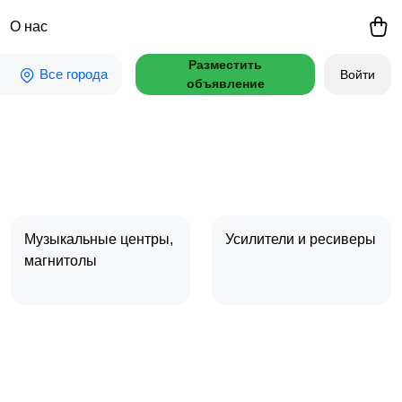
О нас
Разместить
Все города
Войти
объявление
Музыкальные центры,
Усилители и ресиверы
магнитолы
Микрофоны
MP3-плееры
1