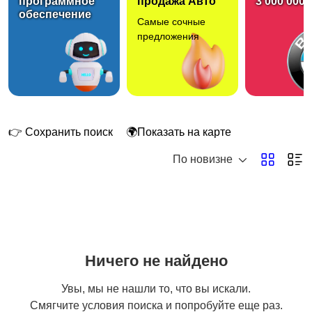
программное
продажа Авто
3 000 000 
обеспечение
Самые сочные
Товары для здоровья
Парфюмерия
предложения
Стрижка и удаление
Уход за волосами
волос
👉 Сохранить поиск
🌍Показать на карте
По новизне
Уход за кожей
Фены и укладка
Ничего не найдено
Тату и татуаж
Солярии и загар
Увы, мы не нашли то, что вы искали.
Смягчите условия поиска и попробуйте еще раз.