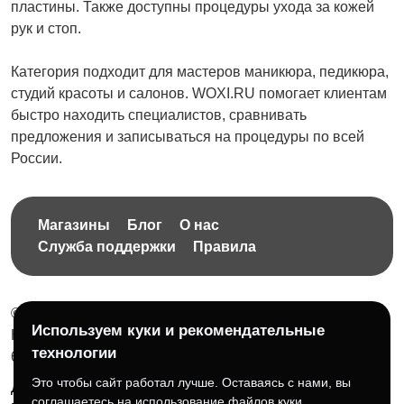
пластины. Также доступны процедуры ухода за кожей
рук и стоп.
Категория подходит для мастеров маникюра, педикюра,
студий красоты и салонов. WOXI.RU помогает клиентам
быстро находить специалистов, сравнивать
предложения и записываться на процедуры по всей
России.
Магазины
Блог
О нас
Служба поддержки
Правила
© 2026 Бесплатная доска объявлений без ограничений
Используем куки и рекомендательные
НПД Краснорудская Анастасия Игоревна, ИНН:
технологии
614404606809
Это чтобы сайт работал лучше. Оставаясь с нами, вы
Документы и правила платформы
Для бизнеса
соглашаетесь на использование файлов куки.