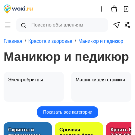
Главная
Красота и здоровье
Маникюр и педикюр
Маникюр и педикюр
Электробритвы
Машинки для стрижки
Показать все категории
Макияж
Маникюр и педикюр
Скрипты и
Срочная
Купить B