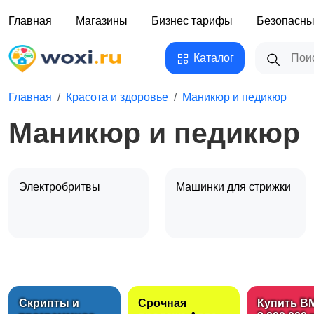
Главная
Магазины
Бизнес тарифы
Безопасны
Каталог
Главная
Красота и здоровье
Маникюр и педикюр
Маникюр и педикюр
Электробритвы
Машинки для стрижки
Стрижка и удаление
Уход за волосами
волос
Скрипты и
Срочная
Купить B