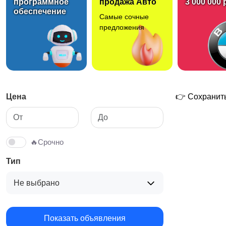
программное
продажа Авто
3 000 000 
обеспечение
Самые сочные
Средства для гигиены
Другое
предложения
Цена
👉 Сохранить
🔥Срочно
Тип
Не выбрано
Показать объявления