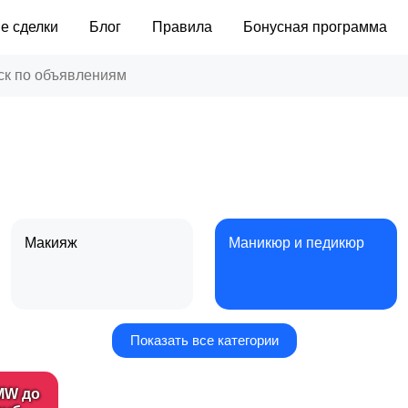
е сделки
Блог
Правила
Бонусная программа
Макияж
Маникюр и педикюр
Показать все категории
Уход за кожей
Фены и укладка
MW до