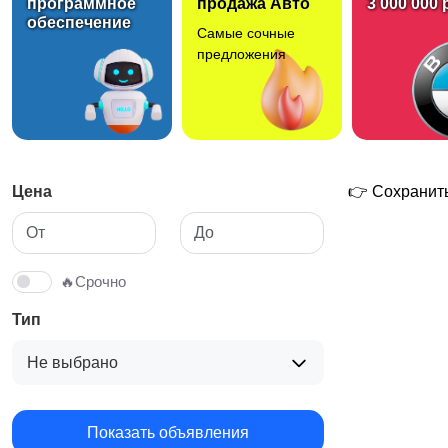
программное
продажа Авто
3 000 000 
обеспечение
Самые сочные
Средства для гигиены
Другое
предложения
Цена
👉 Сохранить
🔥Срочно
Тип
Не выбрано
Показать объявления