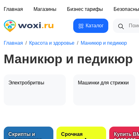
Главная
Магазины
Бизнес тарифы
Безопасны
Каталог
Главная
Красота и здоровье
Маникюр и педикюр
Маникюр и педикюр
Электробритвы
Машинки для стрижки
Стрижка и удаление
Уход за волосами
волос
Скрипты и
Срочная
Купить B