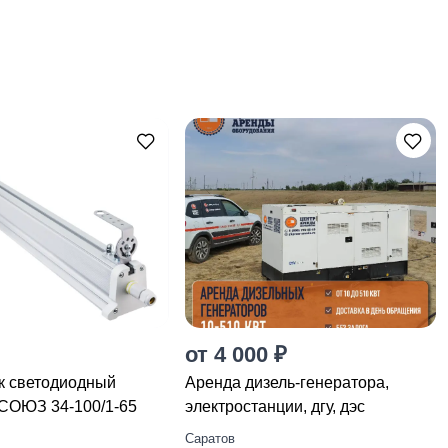
от 4 000 ₽
к светодиодный
Apeндa дизель-генератора,
СОЮЗ 34-100/1-65
элeктрoстанции, дгу, дэc
Саратов