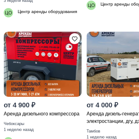
3 недели назад
Центр аренды обо
Центр аренды оборудования
от 4 900 ₽
от 4 000 ₽
Аренда дизельного компрессора
Apeндa дизель-генера
элeктрoстанции, дгу, д
Чебоксары
1 неделю назад
Тамбов
1 неделю назад