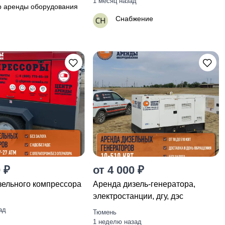
1 месяц назад
р аренды оборудования
Снабжение
 ₽
от 4 000 ₽
зельного компрессора
Apeндa дизель-генератора,
элeктрoстанции, дгу, дэc
ад
Тюмень
1 неделю назад