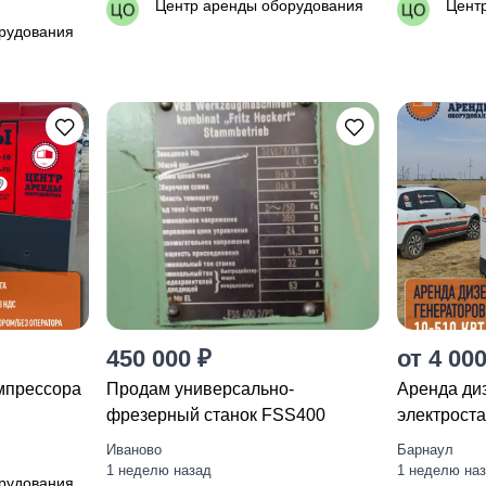
Центр аренды оборудования
Цент
рудования
450 000 ₽
от 4 000
мпрессора
Продам универсально-
Apeндa диз
фрезерный станок FSS400
элeктрoста
Иваново
Барнаул
1 неделю назад
1 неделю на
рудования