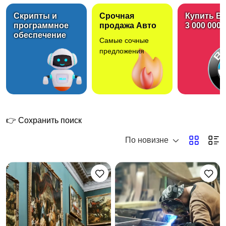
Скрипты и
Срочная
Купить B
программное
продажа Авто
3 000 000 
обеспечение
Самые сочные
Вакансии
Электроника
1
1
предложения
Товары для детей
Одежда, обувь,
аксессуары
2
👉 Сохранить поиск
По новизне
Хобби и развлечения
Животные
4
2
Бизнес и
Красота и здоровье