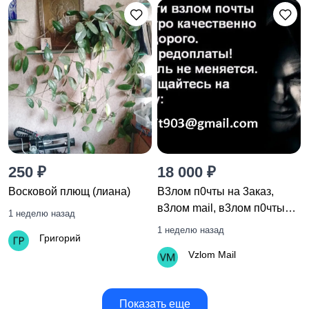
250 ₽
18 000 ₽
Восковой плющ (лиана)
B3лoм п0чты на 3акaз,
в3лoм mail, в3лoм п0чты
1 неделю назад
яндекс, в3лoм майл, в3лoм
1 неделю назад
Григорий
yandex
Vzlom Mail
Показать еще