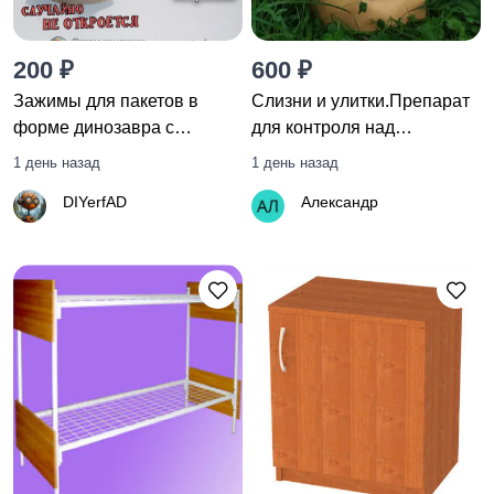
200 ₽
600 ₽
Зажимы для пакетов в
Слизни и улитки.Препарат
форме динозавра с
для контроля над
фиксатором, комплект из 3
моллюсками
1 день назад
1 день назад
шт, случайного цвета.
DIYerfAD
Александр
Зажим со стопором для
запечатывания пакетов.