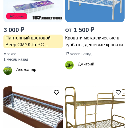
🔥Срочно
3 000 ₽
от 1 500 ₽
Пантонный цветовой
Кровати металлические в
Веер CMYK-to-PC
турбазы, дешевые кровати
(PANTONE Color Bridge)
Москва
17 часов назад
1 месяц назад
Дмитрий
Александр