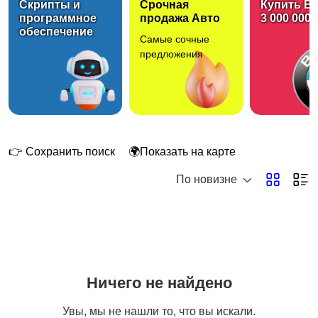
Скрипты и
Срочная
Купить B
программное
продажа Авто
3 000 000 
обеспечение
Самые сочные
Головные уборы
Домашняя одежда
предложения
Комбинезоны
Купальники
👉 Сохранить поиск
🌍Показать на карте
По новизне
Нижнее белье
Обувь
1
Ничего не найдено
Пиджаки и костюмы
Платья и юбки
1
Увы, мы не нашли то, что вы искали.