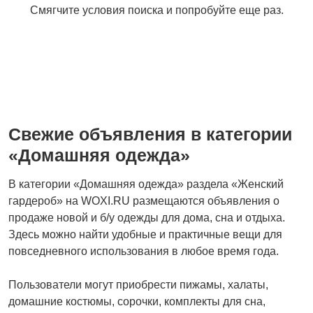
Смягчите условия поиска и попробуйте еще раз.
Свитеры и толстовки
Спортивная одежда
Свежие объявления в категории
Футболки и топы
Штаны и шорты
1
«Домашняя одежда»
В категории «Домашняя одежда» раздела «Женский
гардероб» на WOXI.RU размещаются объявления о
продаже новой и б/у одежды для дома, сна и отдыха.
Другое
5
Здесь можно найти удобные и практичные вещи для
повседневного использования в любое время года.
Пользователи могут приобрести пижамы, халаты,
домашние костюмы, сорочки, комплекты для сна,