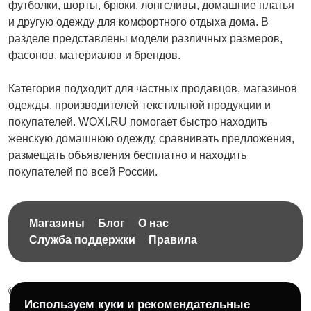
футболки, шорты, брюки, лонгсливы, домашние платья
и другую одежду для комфортного отдыха дома. В
разделе представлены модели различных размеров,
фасонов, материалов и брендов.
Категория подходит для частных продавцов, магазинов
одежды, производителей текстильной продукции и
покупателей. WOXI.RU помогает быстро находить
женскую домашнюю одежду, сравнивать предложения,
размещать объявления бесплатно и находить
покупателей по всей России.
Магазины
Блог
О нас
Служба поддержки
Правила
© 2026 Бесплатная доска объявлений без ограничений
Используем куки и рекомендательные
НПД Краснорудская Анастасия Игоревна, ИНН: