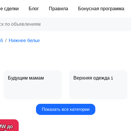
е сделки
Блог
Правила
Бонусная программа
об
Нижнее белье
Будущим мамам
Верхняя одежда
1
Показать все категории
Нижнее белье
Обувь
1
MW до