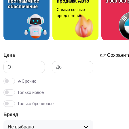
программное
продажа Авто
3 000 000 
обеспечение
Самые сочные
Свитеры и толстовки
Спортивная одежда
предложения
Цена
👉 Сохранить
🔥Срочно
Только новое
Только брендовое
Бренд
Не выбрано