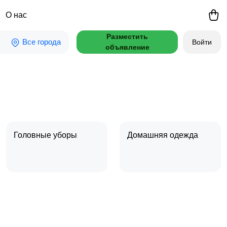
О нас
Разместить
Все города
Войти
объявление
Головные уборы
Домашняя одежда
Пиджаки и костюмы
Платья и юбки
1