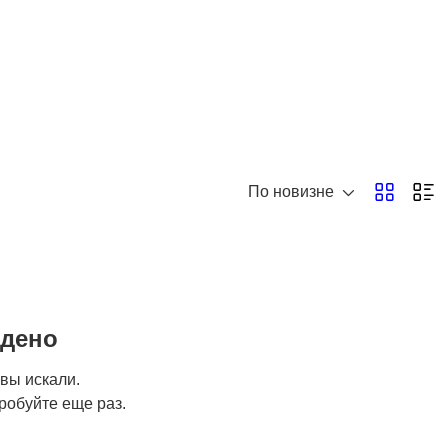
Другое
5
По новизне
йдено
 вы искали.
робуйте еще раз.