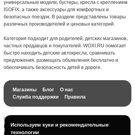
универсальные модели, бустеры, кресла с креплением
ISOFIX, а также аксессуары для комфортных и
безопасных поездок. В разделе представлены товары
различных производителей и ценовых категорий.
Категория подходит для родителей, детских магазинов,
частных продавцов и покупателей. WOXI.RU помогает
быстро находить детские автокресла, сравнивать
предложения, размещать объявления бесплатно и
обеспечивать безопасность детей в дороге.
Магазины
Блог
О нас
Служба поддержки
Правила
© 2026 Бесплатная доска объявлений без ограничений
Используем куки и рекомендательные
НПД Краснорудская Анастасия Игоревна, ИНН:
технологии
614404606809