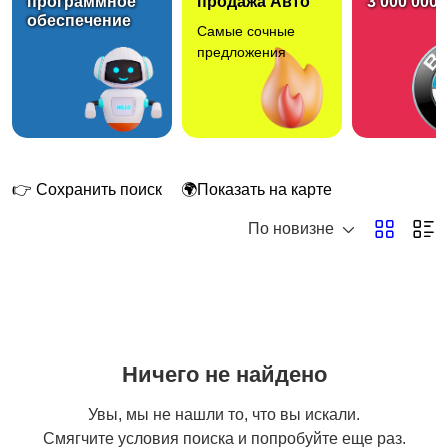
программное
продажа Авто
3 000 000 
обеспечение
Самые сочные
Кормление и питание
Купание
предложения
Обустройство детской
Подгузники и горшки
👉 Сохранить поиск
🌍Показать на карте
По новизне
Радио- и видеоняни
Товары для мам
Ничего не найдено
Товары для учебы
Другое
3
Увы, мы не нашли то, что вы искали.
Смягчите условия поиска и попробуйте еще раз.