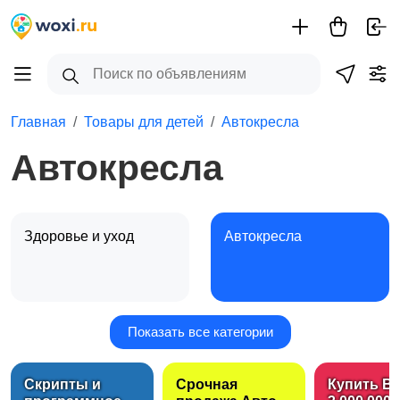
Главная
Товары для детей
Автокресла
Автокресла
Здоровье и уход
Автокресла
Показать все категории
Игрушки и игры
Коляски
2
Скрипты и
Срочная
Купить B