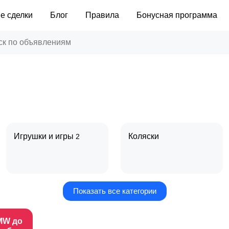
е сделки
Блог
Правила
Бонусная программа
Игрушки и игры
Коляски
2
Показать все категории
Радио- и видеоняни
Товары для мам
MW до