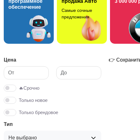
программное
продажа Авто
3 000 000 
обеспечение
Самые сочные
Детская одежда и
предложения
обувь
Цена
👉 Сохранить
🔥Срочно
Только новое
Только брендовое
Тип
Не выбрано