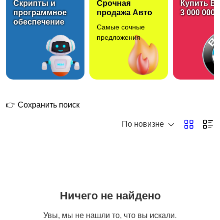
Скрипты и
Срочная
Купить B
программное
продажа Авто
3 000 000 
обеспечение
Самые сочные
предложения
👉 Сохранить поиск
По новизне
Ничего не найдено
Увы, мы не нашли то, что вы искали.