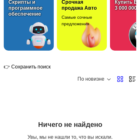
Скрипты и
Срочная
Купить B
программное
продажа Авто
3 000 000 
обеспечение
Самые сочные
предложения
👉 Сохранить поиск
По новизне
Ничего не найдено
Увы, мы не нашли то, что вы искали.