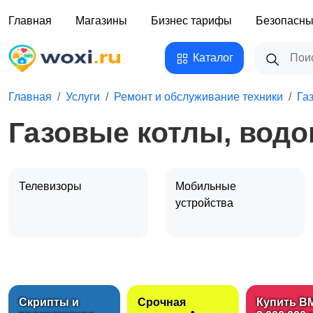
Главная
Магазины
Бизнес тарифы
Безопасны
Каталог
Главная
Услуги
Ремонт и обслуживание техники
Га
Газовые котлы, водо
Телевизоры
Мобильные
устройства
Холодильники,
Варочные панели,
морозильные камеры
духовые шкафы
1
Скрипты и
Срочная
Купить B