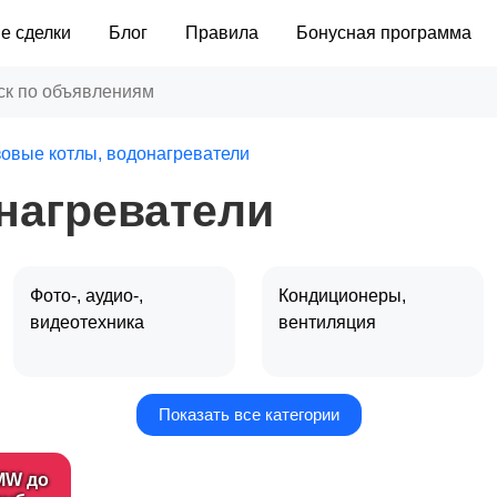
е сделки
Блог
Правила
Бонусная программа
зовые котлы, водонагреватели
нагреватели
Фото-, аудио-,
Кондиционеры,
видеотехника
вентиляция
Показать все категории
Газовые котлы,
Кофемашины
водонагреватели
MW до