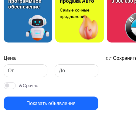
программное
продажа Авто
3 000 000 
обеспечение
Самые сочные
предложения
Цена
👉 Сохранить
🔥Срочно
Показать объявления