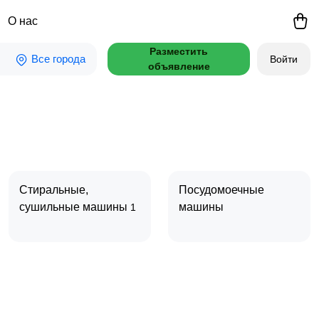
О нас
Разместить
Все города
Войти
объявление
Стиральные,
Посудомоечные
сушильные машины
машины
1
Швейные машины,
оверлоки