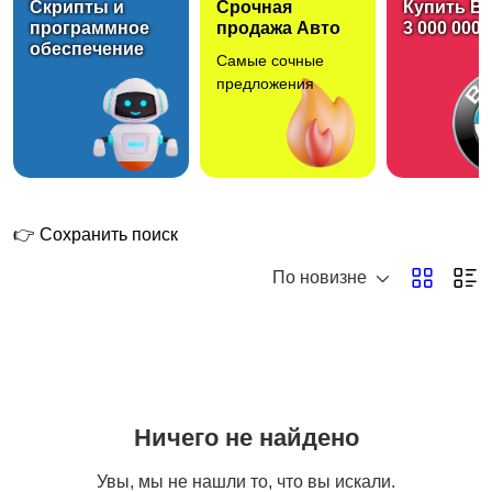
Скрипты и
Срочная
Купить B
программное
продажа Авто
3 000 000 
обеспечение
Самые сочные
Стиральные,
Посудомоечные
предложения
сушильные машины
машины
1
Холодильники,
Варочные панели,
морозильные камеры
духовые шкафы
👉 Сохранить поиск
1
По новизне
Газовые котлы,
Кофемашины
водонагреватели
Ничего не найдено
Швейные машины,
Увы, мы не нашли то, что вы искали.
оверлоки