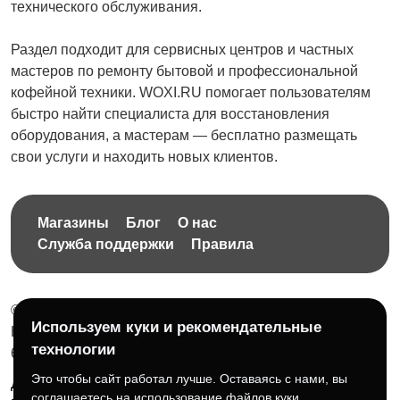
технического обслуживания.
Раздел подходит для сервисных центров и частных
мастеров по ремонту бытовой и профессиональной
кофейной техники. WOXI.RU помогает пользователям
быстро найти специалиста для восстановления
оборудования, а мастерам — бесплатно размещать
свои услуги и находить новых клиентов.
Магазины
Блог
О нас
Служба поддержки
Правила
© 2026 Бесплатная доска объявлений без ограничений
Используем куки и рекомендательные
НПД Краснорудская Анастасия Игоревна, ИНН:
технологии
614404606809
Это чтобы сайт работал лучше. Оставаясь с нами, вы
Документы и правила платформы
Для бизнеса
соглашаетесь на использование файлов куки.