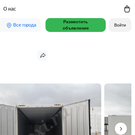
О нас
Разместить
Все города
Войти
объявление