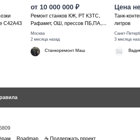
от 10 000 000 ₽
Цена не
возки
Ремонт станков КЖ, РТ КЗТС,
Танк-конте
зе С42А43
Рафамет, ОШ, прессов ПБ,ПА,
литров
ПО, домкратов
Москва
Санкт-Петерб
2 месяца назад
3 месяца наз
Станкоремонт Маш
Вади
равила
6809
ёрам
Roadmap
☕ Поддержать проект