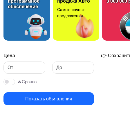
программное
продажа Авто
3 000 000 
обеспечение
Самые сочные
предложения
Цена
👉 Сохранить
🔥Срочно
Показать объявления