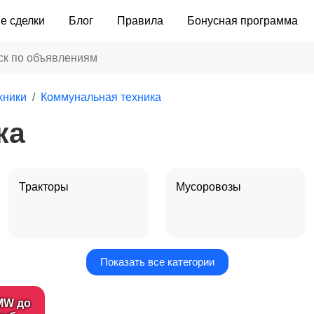
е сделки
Блог
Правила
Бонусная программа
хники
Коммунальная техника
ка
Тракторы
Мусоровозы
Показать все категории
Подметательно-
Другое
уборочные машины
MW до