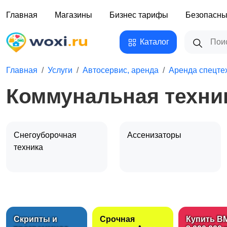
Главная
Магазины
Бизнес тарифы
Безопасны
Каталог
Главная
Услуги
Автосервис, аренда
Аренда спецте
Коммунальная техни
Снегоуборочная
Ассенизаторы
техника
Комбинированные
Поливомоечные
дорожные машины
машины
Скрипты и
Срочная
Купить B