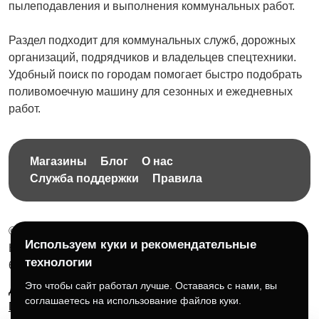
пылеподавления и выполнения коммунальных работ.
Раздел подходит для коммунальных служб, дорожных
организаций, подрядчиков и владельцев спецтехники.
Удобный поиск по городам помогает быстро подобрать
поливомоечную машину для сезонных и ежедневных
работ.
Магазины
Блог
О нас
Служба поддержки
Правила
© 2026 Бесплатная доска объявлений без ограничений
Используем куки и рекомендательные
НПД Краснорудская Анастасия Игоревна, ИНН:
технологии
614404606809
Это чтобы сайт работал лучше. Оставаясь с нами, вы
Документы и правила платформы
Для бизнеса
соглашаетесь на использование файлов куки.
Партнёрам
Roadmap
☕ Поддержать проект