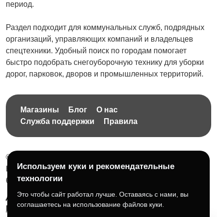
период.
Раздел подходит для коммунальных служб, подрядных
организаций, управляющих компаний и владельцев
спецтехники. Удобный поиск по городам помогает
быстро подобрать снегоуборочную технику для уборки
дорог, парковок, дворов и промышленных территорий.
Магазины
Блог
О нас
Служба поддержки
Правила
© 2026 Бесплатная доска объявлений без ограничений
Используем куки и рекомендательные
НПД Краснорудская Анастасия Игоревна, ИНН:
технологии
614404606809
Это чтобы сайт работал лучше. Оставаясь с нами, вы
Документы и правила платформы
Для бизнеса
соглашаетесь на использование файлов куки.
Партнёрам
Roadmap
☕ Поддержать проект