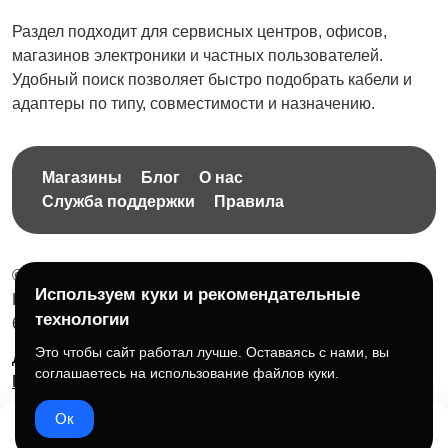
Раздел подходит для сервисных центров, офисов,
магазинов электроники и частных пользователей.
Удобный поиск позволяет быстро подобрать кабели и
адаптеры по типу, совместимости и назначению.
Магазины
Блог
О нас
Служба поддержки
Правила
© 2026 Бесплатная доска объявлений без ограничений
Используем куки и рекомендательные
НПД Краснорудская Анастасия Игоревна, ИНН:
технологии
614404606809
Это чтобы сайт работал лучше. Оставаясь с нами, вы
Документы и правила платформы
Для бизнеса
соглашаетесь на использование файлов куки.
Партнёрам
Roadmap
☕ Поддержать проект
Ок