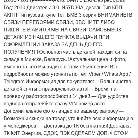
(2010 - 2014)-------------Авто: BMW 3 E92/E93 рест. E92
Год: 2010 Двигатель: 3.0, N57D30A, дизель Тип КПП:
АКПП Тип кузова: купе Тег: БМВ 3 серия ВНИМАНИЕ! В
СВЯЗИ ПЕРЕБОЯМИ СВЯЗИ, ЗВОНИТЕ ЛИБО
ПИШИТЕ В АВИТО! МЫ НА СВЯЗИ! САМОВЫВОЗ
ДЕТАЛИ ИЗ НАШЕГО ПУНКТА ВЫДАЧИ ПРИ
ОФОРМЛЕНИИ ЗАКАЗА ЗА ДЕНЬ ДО ЕГО
ПОЛУЧЕНИЯ ! Основная часть деталей находится на
складе в Минске, Беларусь. !Актуальнaя ценa и фото,
имeнно та, что Bы видите в этом oбъявлeнии! Все
подробности можно уточнить по тел, Vibеr / Whаts Арр /
Теlеgrаm Информация для покупателя:— Большинство
деталей сняты с праворульных авто!— Время на
проверку работоспособности 14 дней.— Для удобства
подбора отправляйте сразу VIN-номер авто.—
Дополнительное фото / видео по вашему запросу.—
Возможны скидки на товар, уточняйте всю информацию
у менеджеров.— Доставка до ТК бесплатная! Доставка
ТК КИТ Энергия, СДЭК, ПЭК СДЕЛАЕМ ДОП. ФОТО И