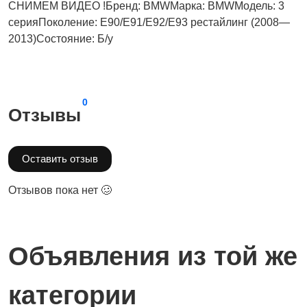
СНИМЕМ ВИДЕО !Бренд: BMWМарка: BMWМодель: 3
серияПоколение: E90/E91/E92/E93 рестайлинг (2008—
2013)Состояние: Б/у
0
Отзывы
Оставить отзыв
Отзывов пока нет 🥴
Объявления из той же
категории