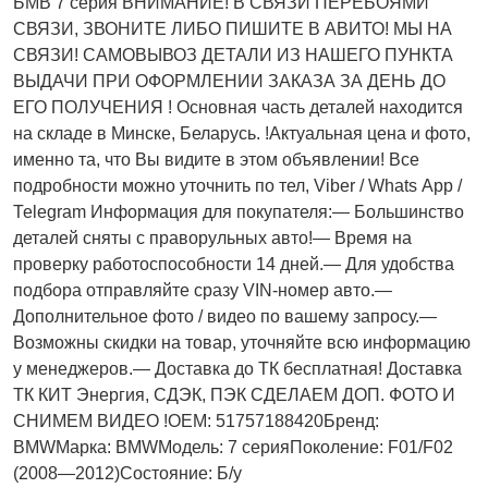
БМВ 7 серия ВНИМАНИЕ! В СВЯЗИ ПЕРЕБОЯМИ
СВЯЗИ, ЗВОНИТЕ ЛИБО ПИШИТЕ В АВИТО! МЫ НА
СВЯЗИ! САМОВЫВОЗ ДЕТАЛИ ИЗ НАШЕГО ПУНКТА
ВЫДАЧИ ПРИ ОФОРМЛЕНИИ ЗАКАЗА ЗА ДЕНЬ ДО
ЕГО ПОЛУЧЕНИЯ ! Основная часть деталей находится
на складе в Минске, Беларусь. !Актуальнaя ценa и фото,
имeнно та, что Bы видите в этом oбъявлeнии! Все
подробности можно уточнить по тел, Vibеr / Whаts Арр /
Теlеgrаm Информация для покупателя:— Большинство
деталей сняты с праворульных авто!— Время на
проверку работоспособности 14 дней.— Для удобства
подбора отправляйте сразу VIN-номер авто.—
Дополнительное фото / видео по вашему запросу.—
Возможны скидки на товар, уточняйте всю информацию
у менеджеров.— Доставка до ТК бесплатная! Доставка
ТК КИТ Энергия, СДЭК, ПЭК СДЕЛАЕМ ДОП. ФОТО И
СНИМЕМ ВИДЕО !OEM: 51757188420Бренд:
BMWМарка: BMWМодель: 7 серияПоколение: F01/F02
(2008—2012)Состояние: Б/у