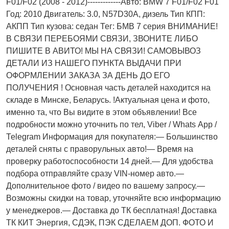
F01/F02 (2008 - 2012)-------------Авто: BMW 7 F01/F02 F01
Год: 2010 Двигатель: 3.0, N57D30A, дизель Тип КПП:
АКПП Тип кузова: седан Тег: БМВ 7 серия ВНИМАНИЕ!
В СВЯЗИ ПЕРЕБОЯМИ СВЯЗИ, ЗВОНИТЕ ЛИБО
ПИШИТЕ В АВИТО! МЫ НА СВЯЗИ! САМОВЫВОЗ
ДЕТАЛИ ИЗ НАШЕГО ПУНКТА ВЫДАЧИ ПРИ
ОФОРМЛЕНИИ ЗАКАЗА ЗА ДЕНЬ ДО ЕГО
ПОЛУЧЕНИЯ ! Основная часть деталей находится на
складе в Минске, Беларусь. !Актуальнaя ценa и фото,
имeнно та, что Bы видите в этом oбъявлeнии! Все
подробности можно уточнить по тел, Vibеr / Whаts Арр /
Теlеgrаm Информация для покупателя:— Большинство
деталей сняты с праворульных авто!— Время на
проверку работоспособности 14 дней.— Для удобства
подбора отправляйте сразу VIN-номер авто.—
Дополнительное фото / видео по вашему запросу.—
Возможны скидки на товар, уточняйте всю информацию
у менеджеров.— Доставка до ТК бесплатная! Доставка
ТК КИТ Энергия, СДЭК, ПЭК СДЕЛАЕМ ДОП. ФОТО И