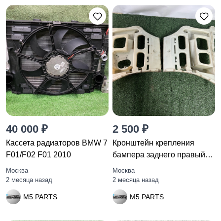
40 000 ₽
2 500 ₽
Кассета радиаторов BMW 7
Кронштейн крепления
F01/F02 F01 2010
бампера заднего правый
BMW 3
Москва
Москва
2 месяца назад
2 месяца назад
M5.PARTS
M5.PARTS