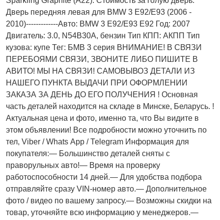
Sparkling Graphite (A22). Стоимость за голую дверь.
Дверь передняя левая для BMW 3 E92/E93 (2006 -
2010)-------------Авто: BMW 3 E92/E93 E92 Год: 2007
Двигатель: 3.0, N54B30A, бензин Тип КПП: АКПП Тип
кузова: купе Тег: БМВ 3 серия ВНИМАНИЕ! В СВЯЗИ
ПЕРЕБОЯМИ СВЯЗИ, ЗВОНИТЕ ЛИБО ПИШИТЕ В
АВИТО! МЫ НА СВЯЗИ! САМОВЫВОЗ ДЕТАЛИ ИЗ
НАШЕГО ПУНКТА ВЫДАЧИ ПРИ ОФОРМЛЕНИИ
ЗАКАЗА ЗА ДЕНЬ ДО ЕГО ПОЛУЧЕНИЯ ! Основная
часть деталей находится на складе в Минске, Беларусь. !
Актуальнaя ценa и фото, имeнно та, что Bы видите в
этом oбъявлeнии! Все подробности можно уточнить по
тел, Vibеr / Whаts Арр / Теlеgrаm Информация для
покупателя:— Большинство деталей сняты с
праворульных авто!— Время на проверку
работоспособности 14 дней.— Для удобства подбора
отправляйте сразу VIN-номер авто.— Дополнительное
фото / видео по вашему запросу.— Возможны скидки на
товар, уточняйте всю информацию у менеджеров.—