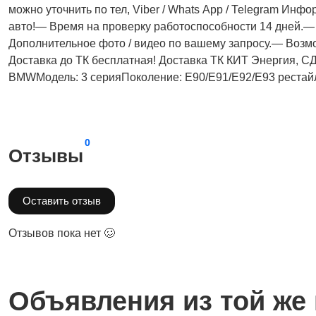
можно уточнить по тел, Vibеr / Whаts Арр / Теlеgrаm Ин
авто!— Время на проверку работоспособности 14 дней.—
Дополнительное фото / видео по вашему запросу.— Возм
Доставка до ТК бесплатная! Доставка ТК КИТ Энерги
BMWМодель: 3 серияПоколение: E90/E91/E92/E93 рестай
0
Отзывы
Оставить отзыв
Отзывов пока нет 🥴
Объявления из той же 