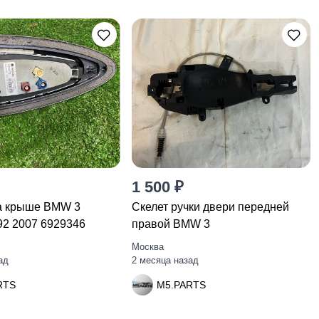
1 500 ₽
а крыше BMW 3
Скелет ручки двери передней
92 2007 6929346
правой BMW 3
Москва
ад
2 месяца назад
RTS
M5.PARTS