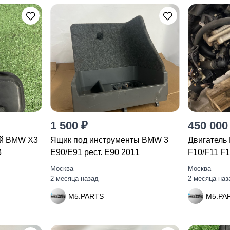
1 500 ₽
450 000
ый BMW X3
Ящик под инструменты BMW 3
Двигатель
3
E90/E91 рест. E90 2011
F10/F11 F
Москва
Москва
2 месяца назад
2 месяца наз
M5.PARTS
M5.PA