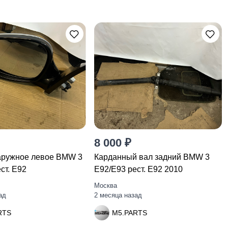
8 000 ₽
аружное левое BMW 3
Карданный вал задний BMW 3
ст. E92
E92/E93 рест. E92 2010
Москва
ад
2 месяца назад
RTS
M5.PARTS