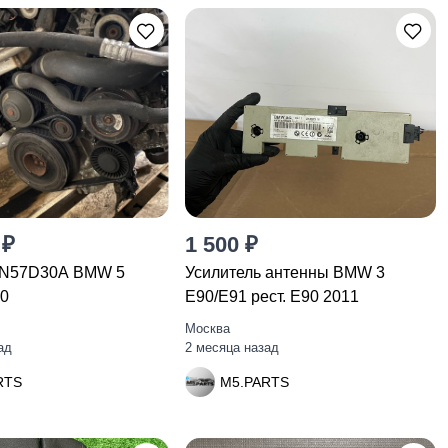
 ₽
1 500 ₽
 N57D30A BMW 5
Усилитель антенны BMW 3
10
E90/E91 рест. E90 2011
Москва
ад
2 месяца назад
RTS
M5.PARTS