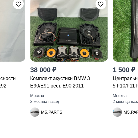
38 000 ₽
1 500 ₽
асности
Комплект акустики BMW 3
Центральн
E92
E90/E91 рест. E90 2011
5 F10/F11 
Москва
Москва
2 месяца назад
2 месяца наз
M5.PARTS
M5.PA