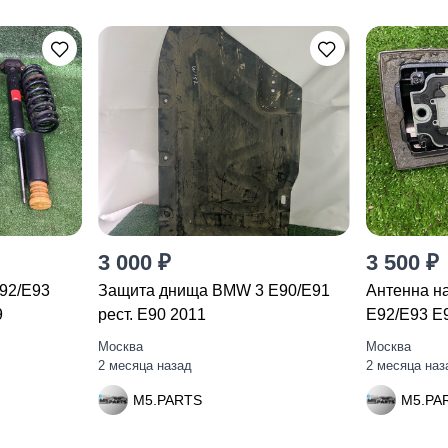
3 000 ₽
3 500 ₽
92/E93
Защита днища BMW 3 E90/E91
Антенна н
9
рест. E90 2011
E92/E93 E
Москва
Москва
2 месяца назад
2 месяца наз
M5.PARTS
M5.PA