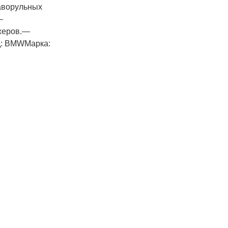
раворульных
—
джеров.—
д: BMWМарка: