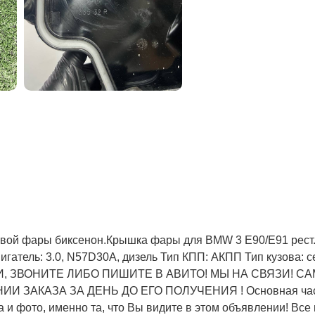
естовой фары биксенон.Крышка фары для BMW 3 E90/E91 рест.
 Двигатель: 3.0, N57D30A, дизель Тип КПП: АКПП Тип кузова: с
И, ЗВОНИТЕ ЛИБО ПИШИТЕ В АВИТО! МЫ НА СВЯЗИ! С
 ЗАКАЗА ЗА ДЕНЬ ДО ЕГО ПОЛУЧЕНИЯ ! Основная част
a и фото, имeнно та, что Bы видите в этом oбъявлeнии! Все