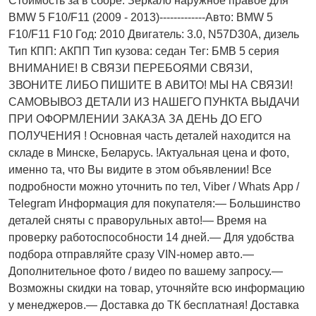
Стоимость за в сборе. Зеркало наружное правое для
BMW 5 F10/F11 (2009 - 2013)-------------Авто: BMW 5
F10/F11 F10 Год: 2010 Двигатель: 3.0, N57D30A, дизель
Тип КПП: АКПП Тип кузова: седан Тег: БМВ 5 серия
ВНИМАНИЕ! В СВЯЗИ ПЕРЕБОЯМИ СВЯЗИ,
ЗВОНИТЕ ЛИБО ПИШИТЕ В АВИТО! МЫ НА СВЯЗИ!
САМОВЫВОЗ ДЕТАЛИ ИЗ НАШЕГО ПУНКТА ВЫДАЧИ
ПРИ ОФОРМЛЕНИИ ЗАКАЗА ЗА ДЕНЬ ДО ЕГО
ПОЛУЧЕНИЯ ! Основная часть деталей находится на
складе в Минске, Беларусь. !Актуальнaя ценa и фото,
имeнно та, что Bы видите в этом oбъявлeнии! Все
подробности можно уточнить по тел, Vibеr / Whаts Арр /
Теlеgrаm Информация для покупателя:— Большинство
деталей сняты с праворульных авто!— Время на
проверку работоспособности 14 дней.— Для удобства
подбора отправляйте сразу VIN-номер авто.—
Дополнительное фото / видео по вашему запросу.—
Возможны скидки на товар, уточняйте всю информацию
у менеджеров.— Доставка до ТК бесплатная! Доставка