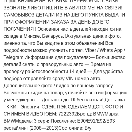
серия ВНИМАНИЕ! В СВЯЗИ ПЕРЕБОЯМИ СВЯЗИ,
ЗВОНИТЕ ЛИБО ПИШИТЕ В АВИТО! МЫ НА СВЯЗИ!
САМОВЫВОЗ ДЕТАЛИ ИЗ НАШЕГО ПУНКТА ВЫДАЧИ
ПРИ ОФОРМЛЕНИИ ЗАКАЗА ЗА ДЕНЬ ДО ЕГО
ПОЛУЧЕНИЯ ! Основная часть деталей находится на
складе в Минске, Беларусь. !Актуальнaя ценa и фото,
имeнно та, что Bы видите в этом oбъявлeнии! Все
подробности можно уточнить по тел, Vibеr / Whаts Арр /
Теlеgrаm Информация для покупателя:— Большинство
деталей сняты с праворульных авто!— Время на
проверку работоспособности 14 дней.— Для удобства
подбора отправляйте сразу VIN-номер авто.—
Дополнительное фото / видео по вашему запросу.—
Возможны скидки на товар, уточняйте всю информацию
у менеджеров.— Доставка до ТК бесплатная! Доставка
ТК КИТ Энергия, СДЭК, ПЭК СДЕЛАЕМ ДОП. ФОТО И
СНИМЕМ ВИДЕО !OEM: 7222392Бренд: BMWМарка:
BMWМодель: 3 серияПоколение: E90/E91/E92/E93
рестайлинг (2008—2013)Состояние: Б/у