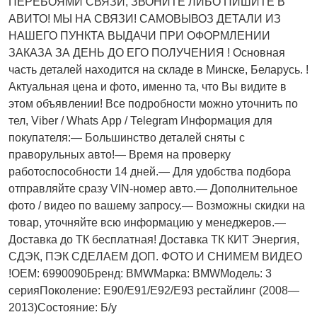
ПЕРЕБОЯМИ СВЯЗИ, ЗВОНИТЕ ЛИБО ПИШИТЕ В
АВИТО! МЫ НА СВЯЗИ! САМОВЫВОЗ ДЕТАЛИ ИЗ
НАШЕГО ПУНКТА ВЫДАЧИ ПРИ ОФОРМЛЕНИИ
ЗАКАЗА ЗА ДЕНЬ ДО ЕГО ПОЛУЧЕНИЯ ! Основная
часть деталей находится на складе в Минске, Беларусь. !
Актуальнaя ценa и фото, имeнно та, что Bы видите в
этом oбъявлeнии! Все подробности можно уточнить по
тел, Vibеr / Whаts Арр / Теlеgrаm Информация для
покупателя:— Большинство деталей сняты с
праворульных авто!— Время на проверку
работоспособности 14 дней.— Для удобства подбора
отправляйте сразу VIN-номер авто.— Дополнительное
фото / видео по вашему запросу.— Возможны скидки на
товар, уточняйте всю информацию у менеджеров.—
Доставка до ТК бесплатная! Доставка ТК КИТ Энергия,
СДЭК, ПЭК СДЕЛАЕМ ДОП. ФОТО И СНИМЕМ ВИДЕО
!OEM: 6990090Бренд: BMWМарка: BMWМодель: 3
серияПоколение: E90/E91/E92/E93 рестайлинг (2008—
2013)Состояние: Б/у