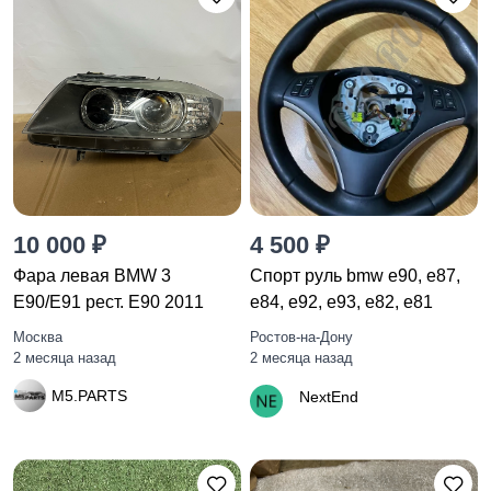
10 000 ₽
4 500 ₽
Фара левая BMW 3
Спорт руль bmw e90, e87,
E90/E91 рест. E90 2011
e84, e92, e93, e82, e81
Москва
Ростов-на-Дону
2 месяца назад
2 месяца назад
M5.PARTS
NextEnd