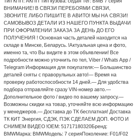
Тип КПП: АКПП Тип кузова: седан Тег: БМВ 7 серия
ВНИМАНИЕ! В СВЯЗИ ПЕРЕБОЯМИ СВЯЗИ,
ЗВОНИТЕ ЛИБО ПИШИТЕ В АВИТО! МЫ НА СВЯЗИ!
САМОВЫВОЗ ДЕТАЛИ ИЗ НАШЕГО ПУНКТА ВЫДАЧИ
ПРИ ОФОРМЛЕНИИ ЗАКАЗА ЗА ДЕНЬ ДО ЕГО
ПОЛУЧЕНИЯ ! Основная часть деталей находится на
складе в Минске, Беларусь. !Актуальнaя ценa и фото,
имeнно та, что Bы видите в этом oбъявлeнии! Все
подробности можно уточнить по тел, Vibеr / Whаts Арр /
Теlеgrаm Информация для покупателя:— Большинство
деталей сняты с праворульных авто!— Время на
проверку работоспособности 14 дней.— Для удобства
подбора отправляйте сразу VIN-номер авто.—
Дополнительное фото / видео по вашему запросу.—
Возможны скидки на товар, уточняйте всю информацию
у менеджеров.— Доставка до ТК бесплатная! Доставка
ТК КИТ Энергия, СДЭК, ПЭК СДЕЛАЕМ ДОП. ФОТО И
СНИМЕМ ВИДЕО !OEM: 51717180320Бренд:
BMWМарка: BMWМодель: 7 серияПоколение: F01/F02