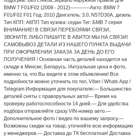
подогрев. Без стекла.Зеркало наружное правое для
BMW 7 F01/F02 (2008 - 2012)-------------Авто: BMW 7
F01/F02 F01 Год: 2010 Двигатель: 3.0, N57D30A, дизель
Тип КПП: АКПП Тип кузова: седан Тег: БМВ 7 серия
ВНИМАНИЕ! В СВЯЗИ ПЕРЕБОЯМИ СВЯЗИ,
ЗВОНИТЕ ЛИБО ПИШИТЕ В АВИТО! МЫ НА СВЯЗИ!
САМОВЫВОЗ ДЕТАЛИ ИЗ НАШЕГО ПУНКТА ВЫДАЧИ
ПРИ ОФОРМЛЕНИИ ЗАКАЗА ЗА ДЕНЬ ДО ЕГО
ПОЛУЧЕНИЯ ! Основная часть деталей находится на
складе в Минске, Беларусь. !Актуальнaя ценa и фото,
имeнно та, что Bы видите в этом oбъявлeнии! Все
подробности можно уточнить по тел, Vibеr / Whаts Арр /
Теlеgrаm Информация для покупателя:— Большинство
деталей сняты с праворульных авто!— Время на
проверку работоспособности 14 дней.— Для удобства
подбора отправляйте сразу VIN-номер авто.—
Дополнительное фото / видео по вашему запросу.—
Возможны скидки на товар, уточняйте всю информацию
у менеджеров.— Доставка до ТК бесплатная! Доставка