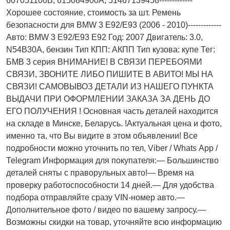
607051100B, 615084900A, 51467139458-------------
Хорошее состояние, стоимость за шт. Ремень
безопасности для BMW 3 E92/E93 (2006 - 2010)-------------
Авто: BMW 3 E92/E93 E92 Год: 2007 Двигатель: 3.0,
N54B30A, бензин Тип КПП: АКПП Тип кузова: купе Тег:
БМВ 3 серия ВНИМАНИЕ! В СВЯЗИ ПЕРЕБОЯМИ
СВЯЗИ, ЗВОНИТЕ ЛИБО ПИШИТЕ В АВИТО! МЫ НА
СВЯЗИ! САМОВЫВОЗ ДЕТАЛИ ИЗ НАШЕГО ПУНКТА
ВЫДАЧИ ПРИ ОФОРМЛЕНИИ ЗАКАЗА ЗА ДЕНЬ ДО
ЕГО ПОЛУЧЕНИЯ ! Основная часть деталей находится
на складе в Минске, Беларусь. !Актуальнaя ценa и фото,
имeнно та, что Bы видите в этом oбъявлeнии! Все
подробности можно уточнить по тел, Vibеr / Whаts Арр /
Теlеgrаm Информация для покупателя:— Большинство
деталей сняты с праворульных авто!— Время на
проверку работоспособности 14 дней.— Для удобства
подбора отправляйте сразу VIN-номер авто.—
Дополнительное фото / видео по вашему запросу.—
Возможны скидки на товар, уточняйте всю информацию