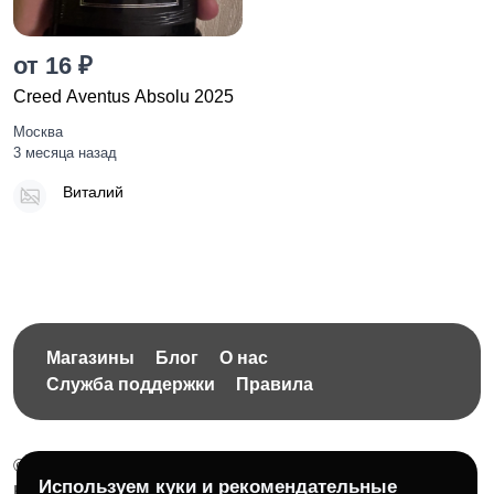
от 16 ₽
Creed Aventus Absolu 2025
Москва
3 месяца назад
Виталий
Магазины
Блог
О нас
Служба поддержки
Правила
© 2026 Бесплатная доска объявлений без ограничений
Используем куки и рекомендательные
НПД Краснорудская Анастасия Игоревна, ИНН: